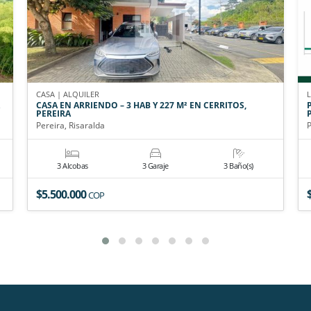
CASA | ALQUILER
CASA EN ARRIENDO – 3 HAB Y 227 M² EN CERRITOS,
PEREIRA
Pereira, Risaralda
P
3 Alcobas
3 Garaje
3 Baño(s)
$5.500.000
COP