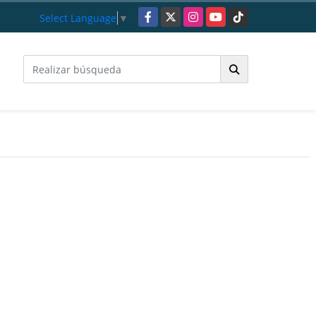
Facebook
X
Instagram
YouTube
TikTok
Select Language
▼