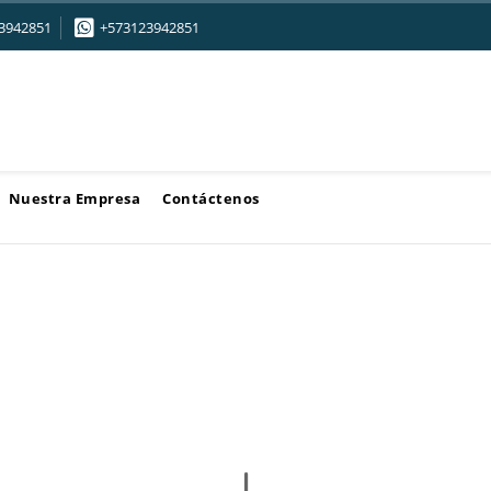
3942851
+573123942851
Nuestra Empresa
Contáctenos