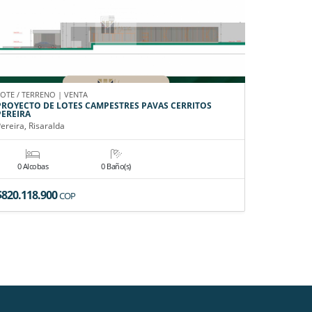
LOTE / TERRENO | VENTA
CASA CAMPE
PROYECTO DE LOTES CAMPESTRES PAVAS CERRITOS
EN VENTA
PEREIRA
Pereira, Ri
ereira, Risaralda
0 Alcobas
0 Baño(s)
6 Alco
$820.118.900
$4.900.0
COP