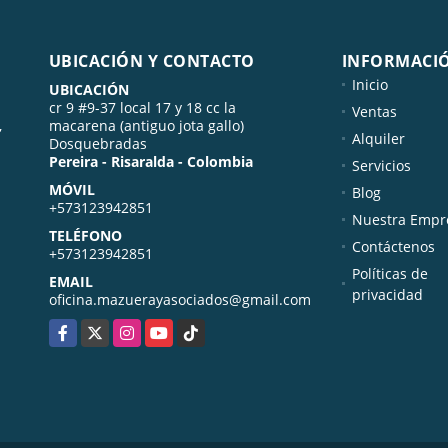
UBICACIÓN Y CONTACTO
INFORMACI
Inicio
UBICACIÓN
cr 9 #9-37 local 17 y 18 cc la
Ventas
,
macarena (antiguo jota gallo)
Alquiler
Dosquebradas
Pereira - Risaralda - Colombia
Servicios
MÓVIL
Blog
+573123942851
Nuestra Empr
TELÉFONO
Contáctenos
+573123942851
Políticas de
EMAIL
privacidad
oficina.mazuerayasociados@gmail.com
Facebook
X
Instagram
YouTube
TikTok