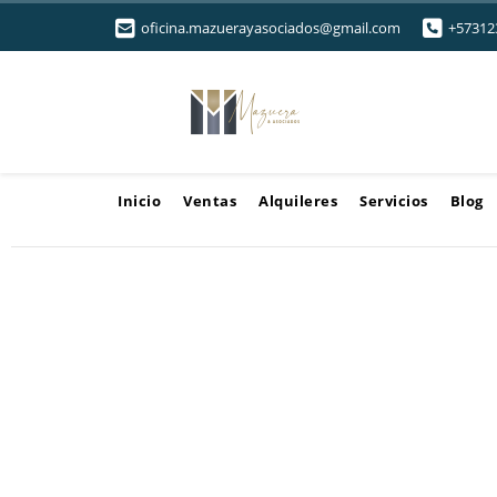
oficina.mazuerayasociados@gmail.com
+57312
Inicio
Ventas
Alquileres
Servicios
Blog