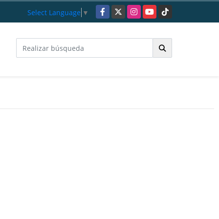
Facebook
X
Instagram
YouTube
TikTok
Select Language
▼