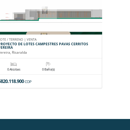
LOTE / TERRENO | VENTA
CASA CAMPE
PROYECTO DE LOTES CAMPESTRES PAVAS CERRITOS
EN VENTA
PEREIRA
Pereira, Ri
ereira, Risaralda
0 Alcobas
0 Baño(s)
6 Alco
$820.118.900
$4.900.0
COP