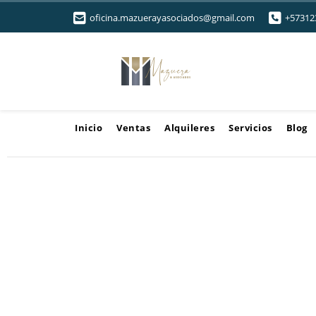
oficina.mazuerayasociados@gmail.com
+57312
Inicio
Ventas
Alquileres
Servicios
Blog