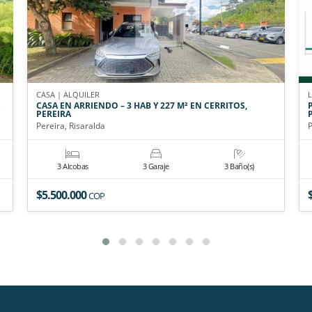
CASA | ALQUILER
CASA EN ARRIENDO – 3 HAB Y 227 M² EN CERRITOS,
PEREIRA
Pereira, Risaralda
P
3 Alcobas
3 Garaje
3 Baño(s)
$5.500.000
COP