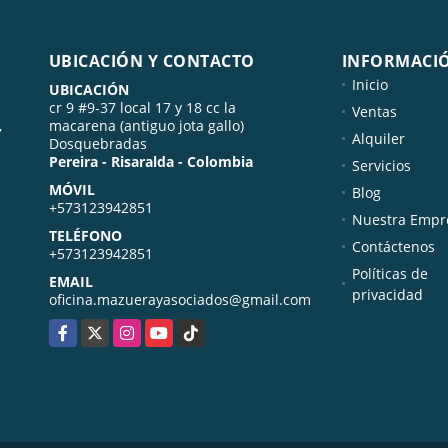
UBICACIÓN Y CONTACTO
INFORMACI
Inicio
UBICACIÓN
cr 9 #9-37 local 17 y 18 cc la
Ventas
,
macarena (antiguo jota gallo)
Alquiler
Dosquebradas
Pereira - Risaralda - Colombia
Servicios
MÓVIL
Blog
+573123942851
Nuestra Empr
TELÉFONO
Contáctenos
+573123942851
Políticas de
EMAIL
privacidad
oficina.mazuerayasociados@gmail.com
Facebook
X
Instagram
YouTube
TikTok