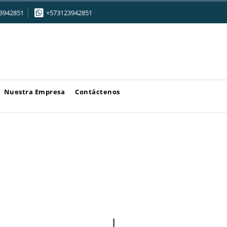
3942851
+573123942851
Nuestra Empresa
Contáctenos