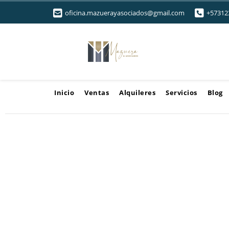
oficina.mazuerayasociados@gmail.com
+57312
Inicio
Ventas
Alquileres
Servicios
Blog