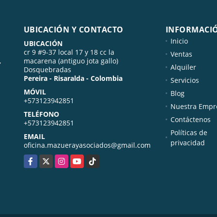
UBICACIÓN Y CONTACTO
INFORMACI
Inicio
UBICACIÓN
cr 9 #9-37 local 17 y 18 cc la
Ventas
,
macarena (antiguo jota gallo)
Alquiler
Dosquebradas
Pereira - Risaralda - Colombia
Servicios
MÓVIL
Blog
+573123942851
Nuestra Empr
TELÉFONO
Contáctenos
+573123942851
Políticas de
EMAIL
privacidad
oficina.mazuerayasociados@gmail.com
Facebook
X
Instagram
YouTube
TikTok