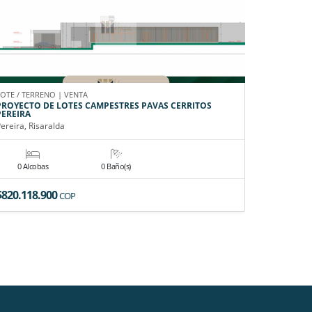
LOTE / TERRENO | VENTA
CASA CAMPE
PROYECTO DE LOTES CAMPESTRES PAVAS CERRITOS
EN VENTA
PEREIRA
Pereira, Ri
ereira, Risaralda
0 Alcobas
0 Baño(s)
6 Alco
$820.118.900
$4.900.0
COP