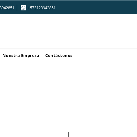
3942851
+573123942851
Nuestra Empresa
Contáctenos