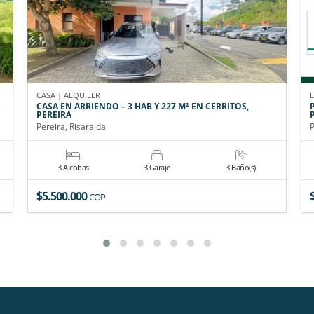
CASA | ALQUILER
CASA EN ARRIENDO – 3 HAB Y 227 M² EN CERRITOS,
PEREIRA
Pereira, Risaralda
P
3 Alcobas
3 Garaje
3 Baño(s)
$5.500.000
COP