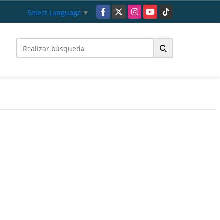
Facebook
X
Instagram
YouTube
TikTok
Select Language
▼