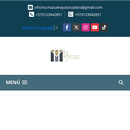
oficina.mazuerayasociados@gmail.com
+573123942851
+573123942851
Facebook
X
Instagram
YouTube
TikTok
Select Language
▼
MENÚ