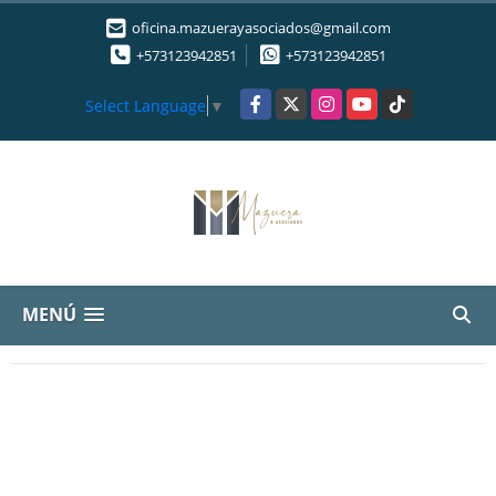
oficina.mazuerayasociados@gmail.com
+573123942851
+573123942851
Facebook
X
Instagram
YouTube
TikTok
Select Language
▼
MENÚ