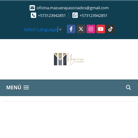
oficina.mazuerayasociados@gmail.com
+573123942851
+573123942851
Facebook
X
Instagram
YouTube
TikTok
Select Language
▼
MENÚ