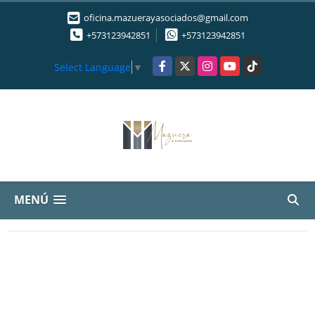
oficina.mazuerayasociados@gmail.com
+573123942851
+573123942851
Facebook
X
Instagram
YouTube
TikTok
Select Language
▼
MENÚ