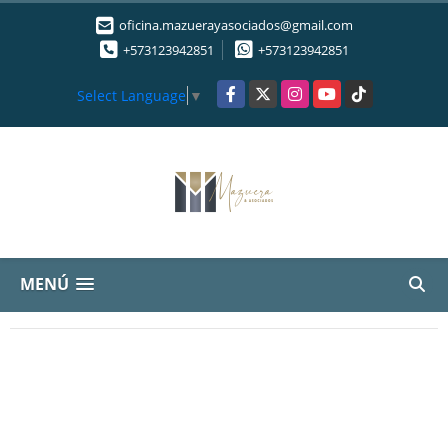
oficina.mazuerayasociados@gmail.com
+573123942851
+573123942851
Facebook
X
Instagram
YouTube
TikTok
Select Language
▼
MENÚ