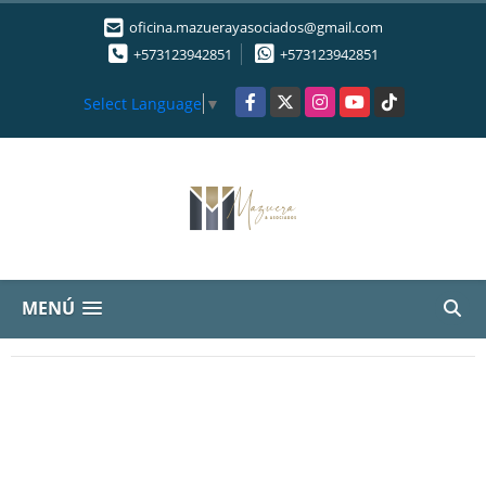
oficina.mazuerayasociados@gmail.com
+573123942851
+573123942851
Facebook
X
Instagram
YouTube
TikTok
Select Language
▼
MENÚ