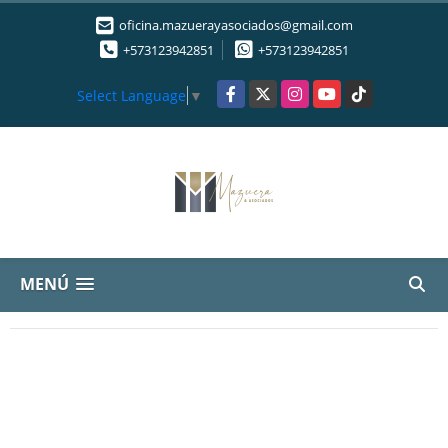
oficina.mazuerayasociados@gmail.com
+573123942851
+573123942851
Facebook
X
Instagram
YouTube
TikTok
Select Language
▼
MENÚ