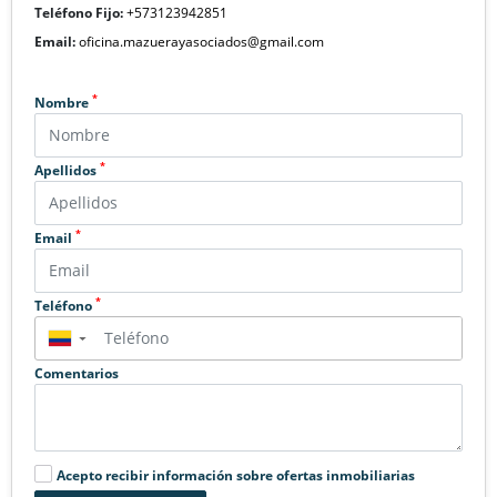
Teléfono Fijo:
+573123942851
Email:
oficina.mazuerayasociados@gmail.com
*
Nombre
*
Apellidos
*
Email
*
Teléfono
▼
Comentarios
Acepto recibir información sobre ofertas inmobiliarias