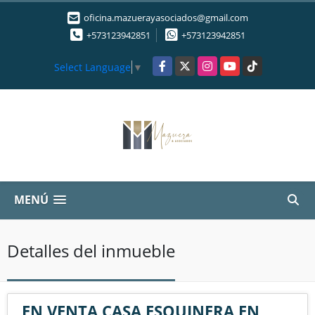
oficina.mazuerayasociados@gmail.com
+573123942851
+573123942851
Facebook
X
Instagram
YouTube
TikTok
Select Language
▼
MENÚ
Detalles del inmueble
EN VENTA CASA ESQUINERA EN