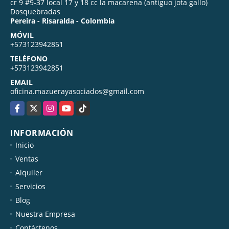
cr 9 #9-37 local 17 y 18 cc la macarena (antiguo jota gallo)
Dosquebradas
Pereira - Risaralda - Colombia
MÓVIL
+573123942851
TELÉFONO
+573123942851
EMAIL
oficina.mazuerayasociados@gmail.com
Facebook
X
Instagram
YouTube
TikTok
INFORMACIÓN
Inicio
Ventas
Alquiler
Servicios
Blog
Nuestra Empresa
Contáctenos